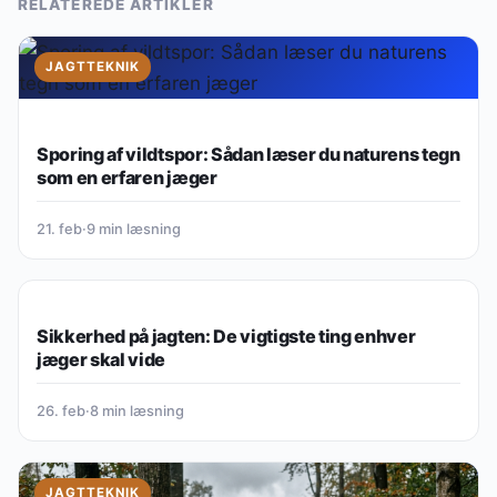
RELATEREDE ARTIKLER
JAGTTEKNIK
Sporing af vildtspor: Sådan læser du naturens tegn
som en erfaren jæger
21. feb
·
9 min læsning
JAGTTEKNIK
Sikkerhed på jagten: De vigtigste ting enhver
jæger skal vide
26. feb
·
8 min læsning
JAGTTEKNIK