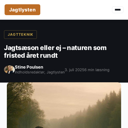
Jagtlysten
JAGTTEKNIK
Jagtsæson eller ej – naturen som
fristed året rundt
Stine Poulsen
3. juli 2025
6 min læsning
Indholdsredaktør, Jagtlysten